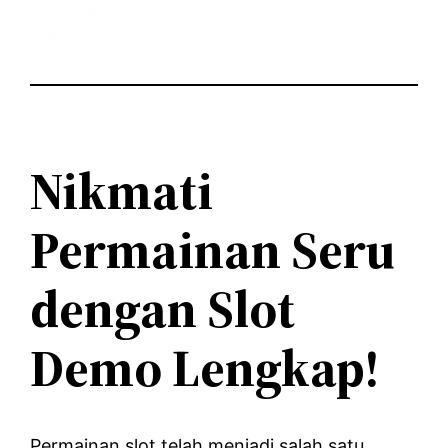
Nikmati
Permainan Seru
dengan Slot
Demo Lengkap!
Permainan slot telah menjadi salah satu