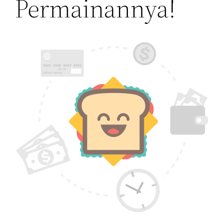
Permainannya!