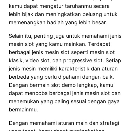
kamu dapat mengatur taruhanmu secara
lebih bijak dan meningkatkan peluang untuk
memenangkan hadiah yang lebih besar.
Selain itu, penting juga untuk memahami jenis
mesin slot yang kamu mainkan. Terdapat
berbagai jenis mesin slot seperti mesin slot
klasik, video slot, dan progressive slot. Setiap
jenis mesin memiliki karakteristik dan aturan
berbeda yang perlu dipahami dengan baik.
Dengan bermain slot demo lengkap, kamu
dapat mencoba berbagai jenis mesin slot dan
menemukan yang paling sesuai dengan gaya
bermainmu.
Dengan memahami aturan main dan strategi