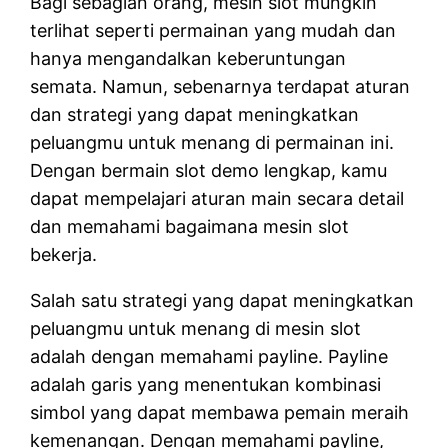
Bagi sebagian orang, mesin slot mungkin
terlihat seperti permainan yang mudah dan
hanya mengandalkan keberuntungan
semata. Namun, sebenarnya terdapat aturan
dan strategi yang dapat meningkatkan
peluangmu untuk menang di permainan ini.
Dengan bermain slot demo lengkap, kamu
dapat mempelajari aturan main secara detail
dan memahami bagaimana mesin slot
bekerja.
Salah satu strategi yang dapat meningkatkan
peluangmu untuk menang di mesin slot
adalah dengan memahami payline. Payline
adalah garis yang menentukan kombinasi
simbol yang dapat membawa pemain meraih
kemenangan. Dengan memahami payline,