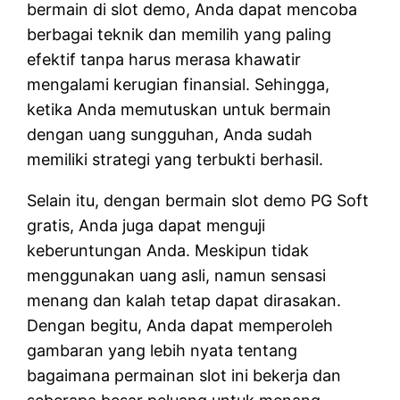
bermain di slot demo, Anda dapat mencoba
berbagai teknik dan memilih yang paling
efektif tanpa harus merasa khawatir
mengalami kerugian finansial. Sehingga,
ketika Anda memutuskan untuk bermain
dengan uang sungguhan, Anda sudah
memiliki strategi yang terbukti berhasil.
Selain itu, dengan bermain slot demo PG Soft
gratis, Anda juga dapat menguji
keberuntungan Anda. Meskipun tidak
menggunakan uang asli, namun sensasi
menang dan kalah tetap dapat dirasakan.
Dengan begitu, Anda dapat memperoleh
gambaran yang lebih nyata tentang
bagaimana permainan slot ini bekerja dan