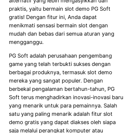
alternatif yang lebih mengasyikkan dan
praktis, yaitu bermain slot demo PG Soft
gratis! Dengan fitur ini, Anda dapat
menikmati sensasi bermain slot dengan
mudah dan bebas dari semua aturan yang
mengganggu.
PG Soft adalah perusahaan pengembang
game yang telah terbukti sukses dengan
berbagai produknya, termasuk slot demo
mereka yang sangat populer. Dengan
berbekal pengalaman bertahun-tahun, PG
Soft terus menghadirkan inovasi-inovasi baru
yang menarik untuk para pemainnya. Salah
satu yang paling menarik adalah fitur slot
demo gratis yang dapat diakses oleh siapa
saja melalui perangkat komputer atau