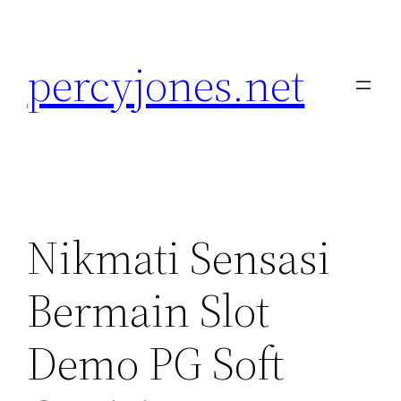
Skip
to
percyjones.net
content
Nikmati Sensasi
Bermain Slot
Demo PG Soft