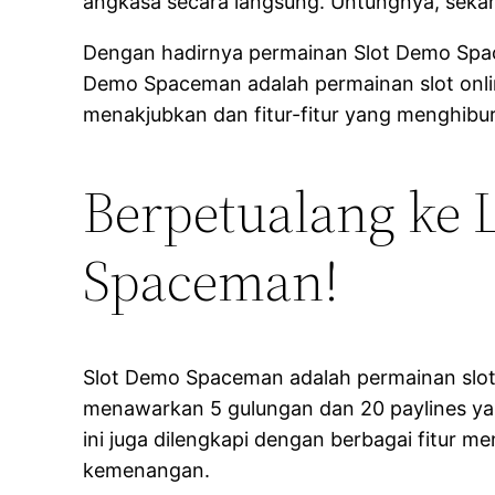
angkasa secara langsung. Untungnya, sekara
Dengan hadirnya permainan Slot Demo Space
Demo Spaceman adalah permainan slot onli
menakjubkan dan fitur-fitur yang menghib
Berpetualang ke 
Spaceman!
Slot Demo Spaceman adalah permainan slot
menawarkan 5 gulungan dan 20 paylines ya
ini juga dilengkapi dengan berbagai fitur 
kemenangan.