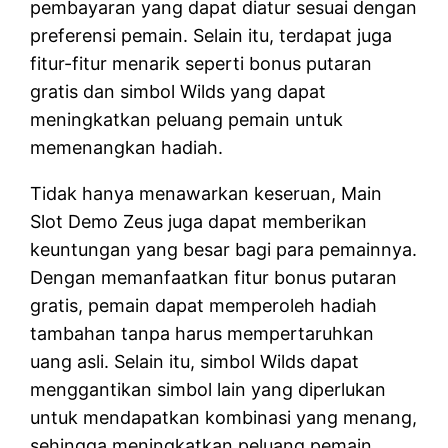
pembayaran yang dapat diatur sesuai dengan
preferensi pemain. Selain itu, terdapat juga
fitur-fitur menarik seperti bonus putaran
gratis dan simbol Wilds yang dapat
meningkatkan peluang pemain untuk
memenangkan hadiah.
Tidak hanya menawarkan keseruan, Main
Slot Demo Zeus juga dapat memberikan
keuntungan yang besar bagi para pemainnya.
Dengan memanfaatkan fitur bonus putaran
gratis, pemain dapat memperoleh hadiah
tambahan tanpa harus mempertaruhkan
uang asli. Selain itu, simbol Wilds dapat
menggantikan simbol lain yang diperlukan
untuk mendapatkan kombinasi yang menang,
sehingga meningkatkan peluang pemain