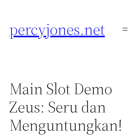
Skip
to
percyjones.net
content
Main Slot Demo
Zeus: Seru dan
Menguntungkan!