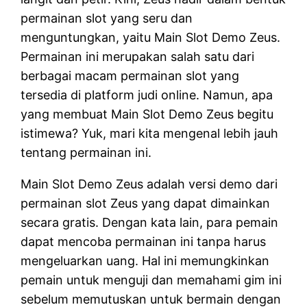
permainan slot yang seru dan
menguntungkan, yaitu Main Slot Demo Zeus.
Permainan ini merupakan salah satu dari
berbagai macam permainan slot yang
tersedia di platform judi online. Namun, apa
yang membuat Main Slot Demo Zeus begitu
istimewa? Yuk, mari kita mengenal lebih jauh
tentang permainan ini.
Main Slot Demo Zeus adalah versi demo dari
permainan slot Zeus yang dapat dimainkan
secara gratis. Dengan kata lain, para pemain
dapat mencoba permainan ini tanpa harus
mengeluarkan uang. Hal ini memungkinkan
pemain untuk menguji dan memahami gim ini
sebelum memutuskan untuk bermain dengan