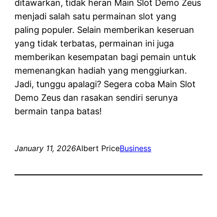
ditawarkan, tidak heran Main Slot Demo Zeus
menjadi salah satu permainan slot yang
paling populer. Selain memberikan keseruan
yang tidak terbatas, permainan ini juga
memberikan kesempatan bagi pemain untuk
memenangkan hadiah yang menggiurkan.
Jadi, tunggu apalagi? Segera coba Main Slot
Demo Zeus dan rasakan sendiri serunya
bermain tanpa batas!
January 11, 2026
Albert Price
Business