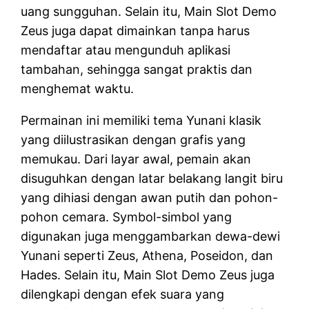
uang sungguhan. Selain itu, Main Slot Demo
Zeus juga dapat dimainkan tanpa harus
mendaftar atau mengunduh aplikasi
tambahan, sehingga sangat praktis dan
menghemat waktu.
Permainan ini memiliki tema Yunani klasik
yang diilustrasikan dengan grafis yang
memukau. Dari layar awal, pemain akan
disuguhkan dengan latar belakang langit biru
yang dihiasi dengan awan putih dan pohon-
pohon cemara. Symbol-simbol yang
digunakan juga menggambarkan dewa-dewi
Yunani seperti Zeus, Athena, Poseidon, dan
Hades. Selain itu, Main Slot Demo Zeus juga
dilengkapi dengan efek suara yang