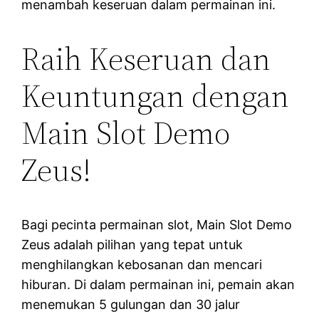
menambah keseruan dalam permainan ini.
Raih Keseruan dan
Keuntungan dengan
Main Slot Demo
Zeus!
Bagi pecinta permainan slot, Main Slot Demo
Zeus adalah pilihan yang tepat untuk
menghilangkan kebosanan dan mencari
hiburan. Di dalam permainan ini, pemain akan
menemukan 5 gulungan dan 30 jalur