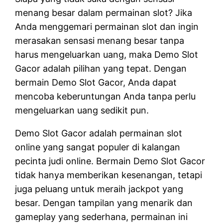
menang besar dalam permainan slot? Jika
Anda menggemari permainan slot dan ingin
merasakan sensasi menang besar tanpa
harus mengeluarkan uang, maka Demo Slot
Gacor adalah pilihan yang tepat. Dengan
bermain Demo Slot Gacor, Anda dapat
mencoba keberuntungan Anda tanpa perlu
mengeluarkan uang sedikit pun.
Demo Slot Gacor adalah permainan slot
online yang sangat populer di kalangan
pecinta judi online. Bermain Demo Slot Gacor
tidak hanya memberikan kesenangan, tetapi
juga peluang untuk meraih jackpot yang
besar. Dengan tampilan yang menarik dan
gameplay yang sederhana, permainan ini