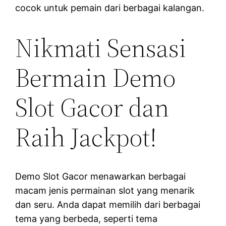
cocok untuk pemain dari berbagai kalangan.
Nikmati Sensasi
Bermain Demo
Slot Gacor dan
Raih Jackpot!
Demo Slot Gacor menawarkan berbagai
macam jenis permainan slot yang menarik
dan seru. Anda dapat memilih dari berbagai
tema yang berbeda, seperti tema