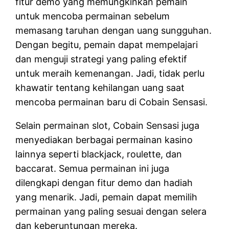
fitur demo yang memungkinkan pemain
untuk mencoba permainan sebelum
memasang taruhan dengan uang sungguhan.
Dengan begitu, pemain dapat mempelajari
dan menguji strategi yang paling efektif
untuk meraih kemenangan. Jadi, tidak perlu
khawatir tentang kehilangan uang saat
mencoba permainan baru di Cobain Sensasi.
Selain permainan slot, Cobain Sensasi juga
menyediakan berbagai permainan kasino
lainnya seperti blackjack, roulette, dan
baccarat. Semua permainan ini juga
dilengkapi dengan fitur demo dan hadiah
yang menarik. Jadi, pemain dapat memilih
permainan yang paling sesuai dengan selera
dan keberuntungan mereka.