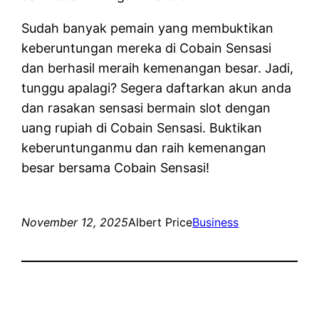
Sudah banyak pemain yang membuktikan
keberuntungan mereka di Cobain Sensasi
dan berhasil meraih kemenangan besar. Jadi,
tunggu apalagi? Segera daftarkan akun anda
dan rasakan sensasi bermain slot dengan
uang rupiah di Cobain Sensasi. Buktikan
keberuntunganmu dan raih kemenangan
besar bersama Cobain Sensasi!
November 12, 2025
Albert Price
Business