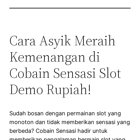
Cara Asyik Meraih
Kemenangan di
Cobain Sensasi Slot
Demo Rupiah!
Sudah bosan dengan permainan slot yang
monoton dan tidak memberikan sensasi yang
berbeda? Cobain Sensasi hadir untuk
memberikan pengalaman bermain slot yang