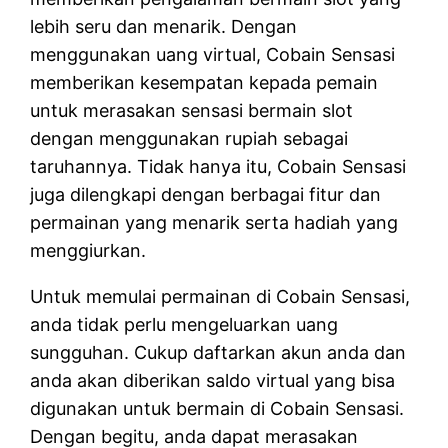
lebih seru dan menarik. Dengan
menggunakan uang virtual, Cobain Sensasi
memberikan kesempatan kepada pemain
untuk merasakan sensasi bermain slot
dengan menggunakan rupiah sebagai
taruhannya. Tidak hanya itu, Cobain Sensasi
juga dilengkapi dengan berbagai fitur dan
permainan yang menarik serta hadiah yang
menggiurkan.
Untuk memulai permainan di Cobain Sensasi,
anda tidak perlu mengeluarkan uang
sungguhan. Cukup daftarkan akun anda dan
anda akan diberikan saldo virtual yang bisa
digunakan untuk bermain di Cobain Sensasi.
Dengan begitu, anda dapat merasakan