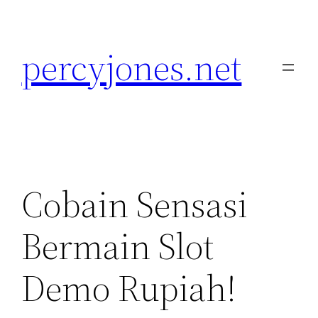
Skip
to
percyjones.net
content
Cobain Sensasi
Bermain Slot
Demo Rupiah!