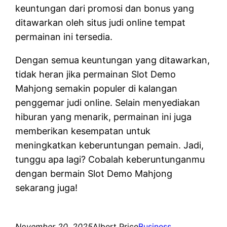
keuntungan dari promosi dan bonus yang
ditawarkan oleh situs judi online tempat
permainan ini tersedia.
Dengan semua keuntungan yang ditawarkan,
tidak heran jika permainan Slot Demo
Mahjong semakin populer di kalangan
penggemar judi online. Selain menyediakan
hiburan yang menarik, permainan ini juga
memberikan kesempatan untuk
meningkatkan keberuntungan pemain. Jadi,
tunggu apa lagi? Cobalah keberuntunganmu
dengan bermain Slot Demo Mahjong
sekarang juga!
November 20, 2025
Albert Price
Business