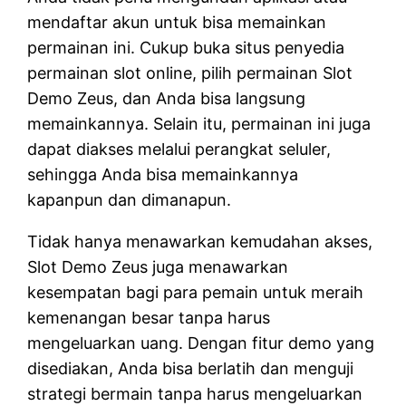
mendaftar akun untuk bisa memainkan
permainan ini. Cukup buka situs penyedia
permainan slot online, pilih permainan Slot
Demo Zeus, dan Anda bisa langsung
memainkannya. Selain itu, permainan ini juga
dapat diakses melalui perangkat seluler,
sehingga Anda bisa memainkannya
kapanpun dan dimanapun.
Tidak hanya menawarkan kemudahan akses,
Slot Demo Zeus juga menawarkan
kesempatan bagi para pemain untuk meraih
kemenangan besar tanpa harus
mengeluarkan uang. Dengan fitur demo yang
disediakan, Anda bisa berlatih dan menguji
strategi bermain tanpa harus mengeluarkan