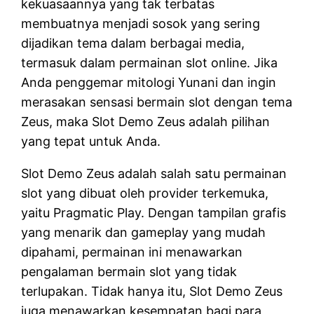
kekuasaannya yang tak terbatas
membuatnya menjadi sosok yang sering
dijadikan tema dalam berbagai media,
termasuk dalam permainan slot online. Jika
Anda penggemar mitologi Yunani dan ingin
merasakan sensasi bermain slot dengan tema
Zeus, maka Slot Demo Zeus adalah pilihan
yang tepat untuk Anda.
Slot Demo Zeus adalah salah satu permainan
slot yang dibuat oleh provider terkemuka,
yaitu Pragmatic Play. Dengan tampilan grafis
yang menarik dan gameplay yang mudah
dipahami, permainan ini menawarkan
pengalaman bermain slot yang tidak
terlupakan. Tidak hanya itu, Slot Demo Zeus
juga menawarkan kesempatan bagi para