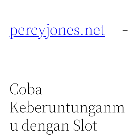
Skip
to
percyjones.net
content
Coba
Keberuntunganm
u dengan Slot