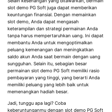
Selain kesenangan yang ditawarkan, bermain
slot demo PG Soft juga dapat memberikan
keuntungan finansial. Dengan memainkan
slot demo, Anda dapat mengasah
keterampilan dan strategi permainan Anda
tanpa harus mempertaruhkan uang. Ini dapat
membantu Anda untuk mengoptimalkan
peluang kemenangan dan meningkatkan
saldo akun Anda saat bermain dengan uang
sungguhan. Selain itu, sebagian besar
permainan slot demo PG Soft memiliki rasio
pembayaran yang tinggi, yang berarti Anda
memiliki peluang yang lebih baik untuk
memenangkan hadiah besar.
Jadi, tunggu apa lagi? Coba
keberuntunganmu dengan slot demo PG Soft