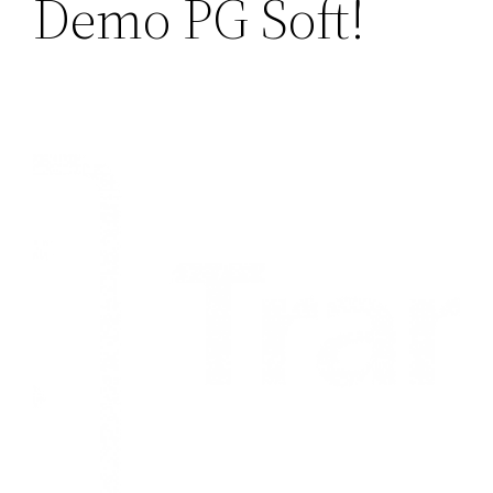
Demo PG Soft!