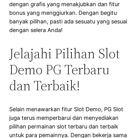
dengan grafis yang menakjubkan dan fitur
bonus yang menggiurkan. Dengan begitu
banyak pilihan, pasti ada sesuatu yang sesuai
dengan selera Anda!
Jelajahi Pilihan Slot
Demo PG Terbaru
dan Terbaik!
Selain menawarkan fitur Slot Demo, PG Slot
juga terus memperbarui dan menyediakan
pilihan permainan slot terbaru dan terbaik
untuk para pemainnya. Dengan bekerja sama