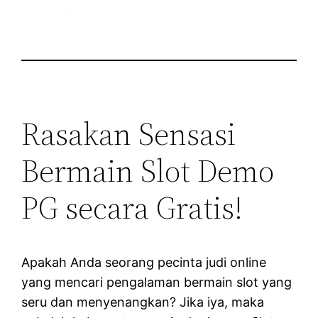
Rasakan Sensasi
Bermain Slot Demo
PG secara Gratis!
Apakah Anda seorang pecinta judi online
yang mencari pengalaman bermain slot yang
seru dan menyenangkan? Jika iya, maka