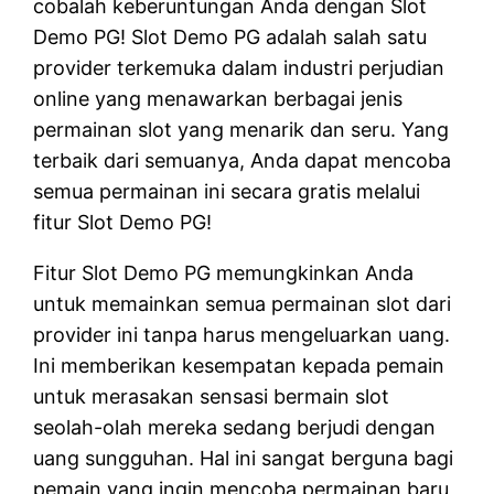
cobalah keberuntungan Anda dengan Slot
Demo PG! Slot Demo PG adalah salah satu
provider terkemuka dalam industri perjudian
online yang menawarkan berbagai jenis
permainan slot yang menarik dan seru. Yang
terbaik dari semuanya, Anda dapat mencoba
semua permainan ini secara gratis melalui
fitur Slot Demo PG!
Fitur Slot Demo PG memungkinkan Anda
untuk memainkan semua permainan slot dari
provider ini tanpa harus mengeluarkan uang.
Ini memberikan kesempatan kepada pemain
untuk merasakan sensasi bermain slot
seolah-olah mereka sedang berjudi dengan
uang sungguhan. Hal ini sangat berguna bagi
pemain yang ingin mencoba permainan baru