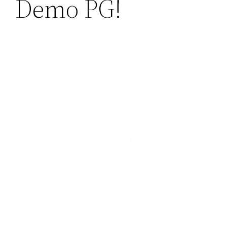
Demo PG!