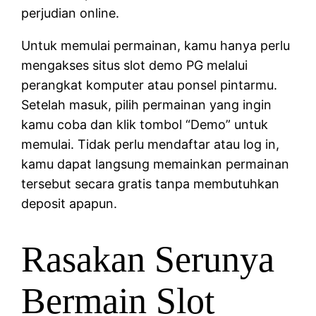
perjudian online.
Untuk memulai permainan, kamu hanya perlu
mengakses situs slot demo PG melalui
perangkat komputer atau ponsel pintarmu.
Setelah masuk, pilih permainan yang ingin
kamu coba dan klik tombol “Demo” untuk
memulai. Tidak perlu mendaftar atau log in,
kamu dapat langsung memainkan permainan
tersebut secara gratis tanpa membutuhkan
deposit apapun.
Rasakan Serunya
Bermain Slot