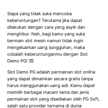
Siapa yang tidak suka mencoba
keberuntungan? Terutama jika dapat
dilakukan dengan cara yang asyik dan
menghibur. Nah, bagi kamu yang suka
bermain slot mesin namun tidak ingin
mengeluarkan uang sungguhan, maka
cobalah keberuntunganmu dengan Slot
Demo PG!
Slot Demo PG adalah permainan slot online
yang dapat dimainkan secara gratis tanpa
harus menggunakan uang asli. Kamu dapat
memilih berbagai macam tema dan jenis
permainan slot yang disediakan oleh PG Soft,
salah satu provider ternama di dunia