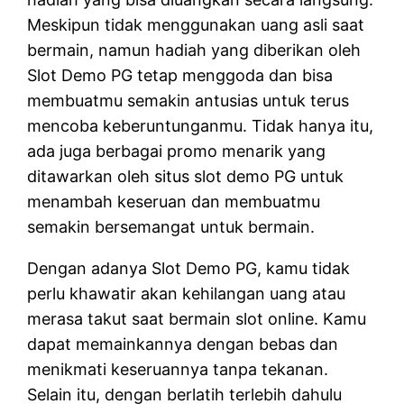
Meskipun tidak menggunakan uang asli saat
bermain, namun hadiah yang diberikan oleh
Slot Demo PG tetap menggoda dan bisa
membuatmu semakin antusias untuk terus
mencoba keberuntunganmu. Tidak hanya itu,
ada juga berbagai promo menarik yang
ditawarkan oleh situs slot demo PG untuk
menambah keseruan dan membuatmu
semakin bersemangat untuk bermain.
Dengan adanya Slot Demo PG, kamu tidak
perlu khawatir akan kehilangan uang atau
merasa takut saat bermain slot online. Kamu
dapat memainkannya dengan bebas dan
menikmati keseruannya tanpa tekanan.
Selain itu, dengan berlatih terlebih dahulu