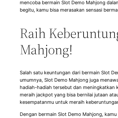
mencoba bermain Slot Demo Mahjong dalam 
begitu, kamu bisa merasakan sensasi berma
Raih Keberuntun
Mahjong!
Salah satu keuntungan dari bermain Slot 
umumnya, Slot Demo Mahjong juga menawar
hadiah-hadiah tersebut dan meningkatkan 
meraih jackpot yang bisa bernilai jutaan at
kesempatanmu untuk meraih keberuntungan
Dengan bermain Slot Demo Mahjong, kamu 