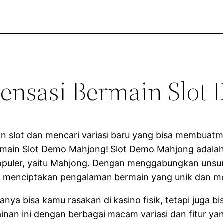
ensasi Bermain Slot
slot dan mencari variasi baru yang bisa membuatm
main Slot Demo Mahjong! Slot Demo Mahjong adalah p
opuler, yaitu Mahjong. Dengan menggabungkan unsu
il menciptakan pengalaman bermain yang unik dan me
ya bisa kamu rasakan di kasino fisik, tetapi juga bi
nan ini dengan berbagai macam variasi dan fitur yang