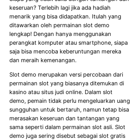
keseruan? Terlebih lagi jika ada hadiah
menarik yang bisa didapatkan. Itulah yang
ditawarkan oleh permainan slot demo
lengkap! Dengan hanya menggunakan
perangkat komputer atau smartphone, siapa
saja bisa mencoba keberuntungan mereka
dan meraih kemenangan.
Slot demo merupakan versi percobaan dari
permainan slot yang biasanya ditemukan di
kasino atau situs judi online. Dalam slot
demo, pemain tidak perlu mengeluarkan uang
sungguhan untuk bertaruh, namun tetap bisa
merasakan keseruan dan tantangan yang
sama seperti dalam permainan slot asli. Slot
demo juga sering disebut sebagai slot gratis