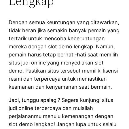
Lengkap
Dengan semua keuntungan yang ditawarkan,
tidak heran jika semakin banyak pemain yang
tertarik untuk mencoba keberuntungan
mereka dengan slot demo lengkap. Namun,
pemain harus tetap berhati-hati saat memilih
situs judi online yang menyediakan slot
demo. Pastikan situs tersebut memiliki lisensi
resmi dan terpercaya untuk memastikan
keamanan dan kenyamanan saat bermain.
Jadi, tunggu apalagi? Segera kunjungi situs
judi online terpercaya dan mulailah
perjalananmu menuju kemenangan dengan
slot demo lengkap! Jangan lupa untuk selalu