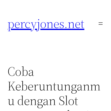
Skip
to
percyjones.net
content
Coba
Keberuntunganm
u dengan Slot