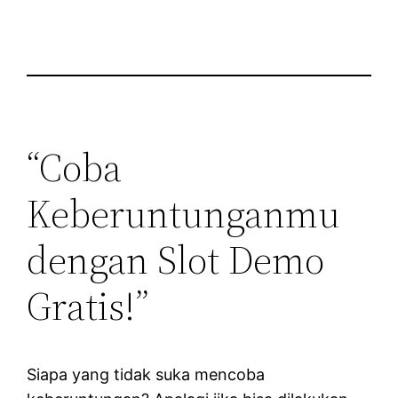
“Coba
Keberuntunganmu
dengan Slot Demo
Gratis!”
Siapa yang tidak suka mencoba