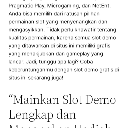
Pragmatic Play, Microgaming, dan NetEnt.
Anda bisa memilih dari ratusan pilihan
permainan slot yang menyenangkan dan
mengasyikkan. Tidak perlu khawatir tentang
kualitas permainan, karena semua slot demo
yang ditawarkan di situs ini memiliki grafis
yang menakjubkan dan gameplay yang
lancar. Jadi, tunggu apa lagi? Coba
keberuntunganmu dengan slot demo gratis di
situs ini sekarang juga!
“Mainkan Slot Demo
Lengkap dan