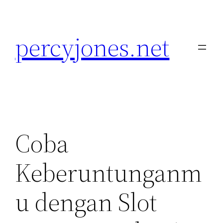
Skip
to
percyjones.net
content
Coba
Keberuntunganm
u dengan Slot