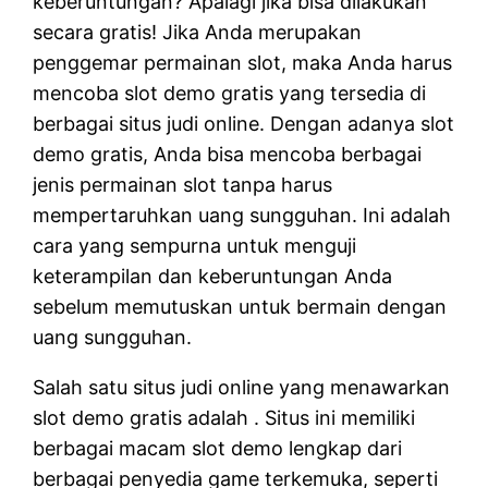
keberuntungan? Apalagi jika bisa dilakukan
secara gratis! Jika Anda merupakan
penggemar permainan slot, maka Anda harus
mencoba slot demo gratis yang tersedia di
berbagai situs judi online. Dengan adanya slot
demo gratis, Anda bisa mencoba berbagai
jenis permainan slot tanpa harus
mempertaruhkan uang sungguhan. Ini adalah
cara yang sempurna untuk menguji
keterampilan dan keberuntungan Anda
sebelum memutuskan untuk bermain dengan
uang sungguhan.
Salah satu situs judi online yang menawarkan
slot demo gratis adalah . Situs ini memiliki
berbagai macam slot demo lengkap dari
berbagai penyedia game terkemuka, seperti