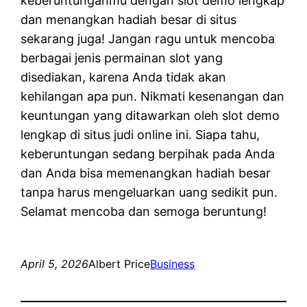
keberuntunganmu dengan slot demo lengkap
dan menangkan hadiah besar di situs
sekarang juga! Jangan ragu untuk mencoba
berbagai jenis permainan slot yang
disediakan, karena Anda tidak akan
kehilangan apa pun. Nikmati kesenangan dan
keuntungan yang ditawarkan oleh slot demo
lengkap di situs judi online ini. Siapa tahu,
keberuntungan sedang berpihak pada Anda
dan Anda bisa memenangkan hadiah besar
tanpa harus mengeluarkan uang sedikit pun.
Selamat mencoba dan semoga beruntung!
April 5, 2026
Albert Price
Business