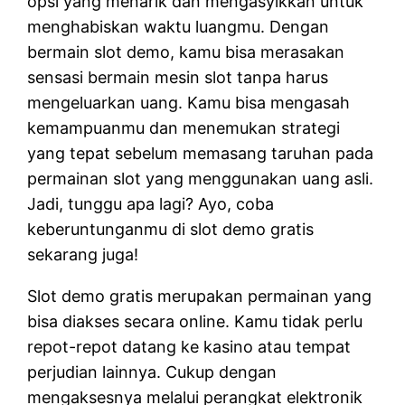
opsi yang menarik dan mengasyikkan untuk
menghabiskan waktu luangmu. Dengan
bermain slot demo, kamu bisa merasakan
sensasi bermain mesin slot tanpa harus
mengeluarkan uang. Kamu bisa mengasah
kemampuanmu dan menemukan strategi
yang tepat sebelum memasang taruhan pada
permainan slot yang menggunakan uang asli.
Jadi, tunggu apa lagi? Ayo, coba
keberuntunganmu di slot demo gratis
sekarang juga!
Slot demo gratis merupakan permainan yang
bisa diakses secara online. Kamu tidak perlu
repot-repot datang ke kasino atau tempat
perjudian lainnya. Cukup dengan
mengaksesnya melalui perangkat elektronik