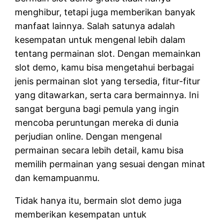
menghibur, tetapi juga memberikan banyak
manfaat lainnya. Salah satunya adalah
kesempatan untuk mengenal lebih dalam
tentang permainan slot. Dengan memainkan
slot demo, kamu bisa mengetahui berbagai
jenis permainan slot yang tersedia, fitur-fitur
yang ditawarkan, serta cara bermainnya. Ini
sangat berguna bagi pemula yang ingin
mencoba peruntungan mereka di dunia
perjudian online. Dengan mengenal
permainan secara lebih detail, kamu bisa
memilih permainan yang sesuai dengan minat
dan kemampuanmu.
Tidak hanya itu, bermain slot demo juga
memberikan kesempatan untuk