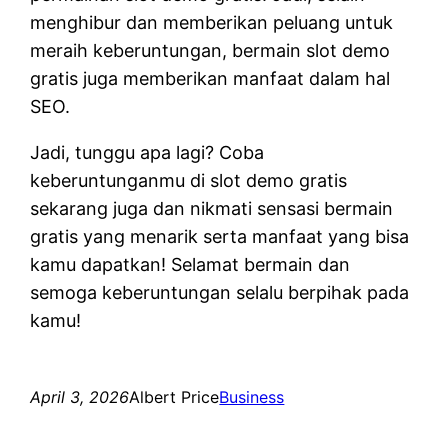
menghibur dan memberikan peluang untuk
meraih keberuntungan, bermain slot demo
gratis juga memberikan manfaat dalam hal
SEO.
Jadi, tunggu apa lagi? Coba
keberuntunganmu di slot demo gratis
sekarang juga dan nikmati sensasi bermain
gratis yang menarik serta manfaat yang bisa
kamu dapatkan! Selamat bermain dan
semoga keberuntungan selalu berpihak pada
kamu!
April 3, 2026
Albert Price
Business