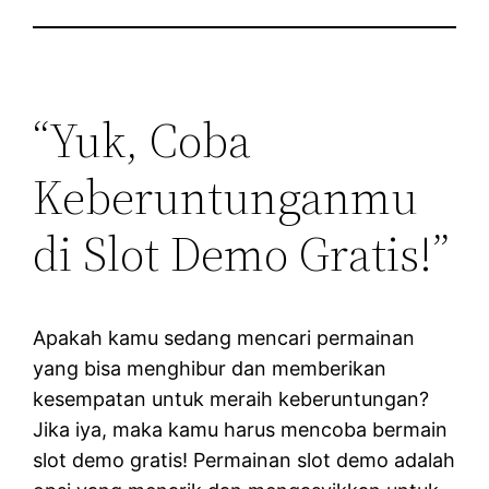
“Yuk, Coba
Keberuntunganmu
di Slot Demo Gratis!”
Apakah kamu sedang mencari permainan
yang bisa menghibur dan memberikan
kesempatan untuk meraih keberuntungan?
Jika iya, maka kamu harus mencoba bermain
slot demo gratis! Permainan slot demo adalah