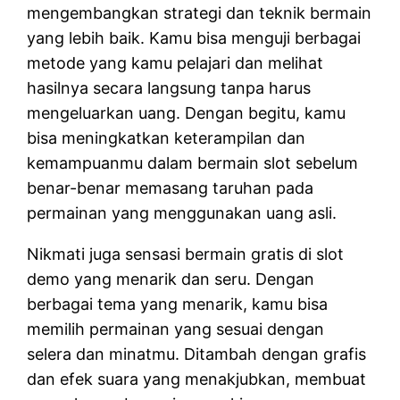
mengembangkan strategi dan teknik bermain
yang lebih baik. Kamu bisa menguji berbagai
metode yang kamu pelajari dan melihat
hasilnya secara langsung tanpa harus
mengeluarkan uang. Dengan begitu, kamu
bisa meningkatkan keterampilan dan
kemampuanmu dalam bermain slot sebelum
benar-benar memasang taruhan pada
permainan yang menggunakan uang asli.
Nikmati juga sensasi bermain gratis di slot
demo yang menarik dan seru. Dengan
berbagai tema yang menarik, kamu bisa
memilih permainan yang sesuai dengan
selera dan minatmu. Ditambah dengan grafis
dan efek suara yang menakjubkan, membuat