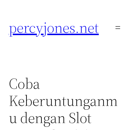
Skip
to
percyjones.net
content
Coba
Keberuntunganm
u dengan Slot