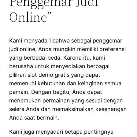
Penggemar Judi
Online”
Kami menyadari bahwa sebagai penggemar
judi online, Anda mungkin memiliki preferensi
yang berbeda-beda. Karena itu, kami
berusaha untuk menyediakan berbagai
pilihan slot demo gratis yang dapat
memenuhi kebutuhan dan keinginan semua
pemain. Dengan begitu, Anda dapat
menemukan permainan yang sesuai dengan
selera Anda dan memaksimalkan kesenangan
Anda saat bermain.
Kami juga menyadari betapa pentingnya