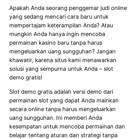
Apakah Anda seorang penggemar judi online
yang sedang mencari cara baru untuk
mempertajam keterampilan Anda? Atau
mungkin Anda hanya ingin mencoba
permainan kasino baru tanpa harus
mengeluarkan uang sungguhan? Jangan
khawatir, karena situs kami menawarkan
solusi yang sempurna untuk Anda – slot
demo gratis!
Slot demo gratis adalah versi demo dari
permainan slot yang dapat Anda mainkan
secara online tanpa harus mengeluarkan
uang sungguhan. Ini memberi Anda
kesempatan untuk mencoba permainan dan
belajar tentang aturan dan strategi tanpa