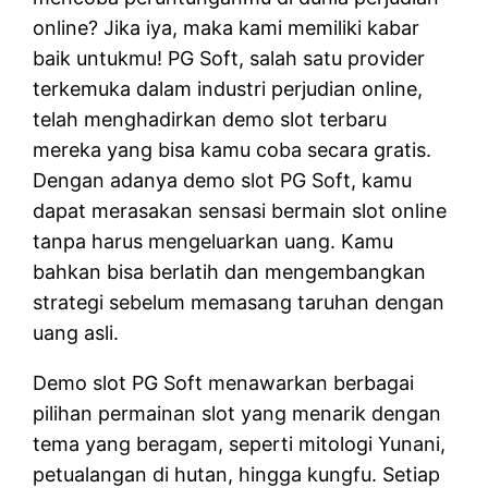
online? Jika iya, maka kami memiliki kabar
baik untukmu! PG Soft, salah satu provider
terkemuka dalam industri perjudian online,
telah menghadirkan demo slot terbaru
mereka yang bisa kamu coba secara gratis.
Dengan adanya demo slot PG Soft, kamu
dapat merasakan sensasi bermain slot online
tanpa harus mengeluarkan uang. Kamu
bahkan bisa berlatih dan mengembangkan
strategi sebelum memasang taruhan dengan
uang asli.
Demo slot PG Soft menawarkan berbagai
pilihan permainan slot yang menarik dengan
tema yang beragam, seperti mitologi Yunani,
petualangan di hutan, hingga kungfu. Setiap