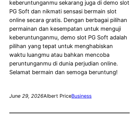
keberuntunganmu sekarang juga di demo slot
PG Soft dan nikmati sensasi bermain slot
online secara gratis. Dengan berbagai pilihan
permainan dan kesempatan untuk menguji
keberuntunganmu, demo slot PG Soft adalah
pilihan yang tepat untuk menghabiskan
waktu luangmu atau bahkan mencoba
peruntunganmu di dunia perjudian online.
Selamat bermain dan semoga beruntung!
June 29, 2026
Albert Price
Business