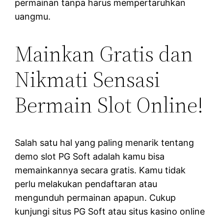
permainan tanpa harus mempertaruhkan
uangmu.
Mainkan Gratis dan
Nikmati Sensasi
Bermain Slot Online!
Salah satu hal yang paling menarik tentang
demo slot PG Soft adalah kamu bisa
memainkannya secara gratis. Kamu tidak
perlu melakukan pendaftaran atau
mengunduh permainan apapun. Cukup
kunjungi situs PG Soft atau situs kasino online