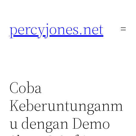
Skip
to
percyjones.net
content
Coba
Keberuntunganm
u dengan Demo