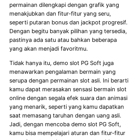
permainan dilengkapi dengan grafik yang
menakjubkan dan fitur-fitur yang seru,
seperti putaran bonus dan jackpot progresif.
Dengan begitu banyak pilihan yang tersedia,
pastinya ada satu atau bahkan beberapa
yang akan menjadi favoritmu.
Tidak hanya itu, demo slot PG Soft juga
menawarkan pengalaman bermain yang
serupa dengan permainan slot asli. Ini berarti
kamu dapat merasakan sensasi bermain slot
online dengan segala efek suara dan animasi
yang menarik, seperti yang kamu dapatkan
saat memasang taruhan dengan uang asli.
Jadi, dengan mencoba demo slot PG Soft,
kamu bisa mempelajari aturan dan fitur-fitur