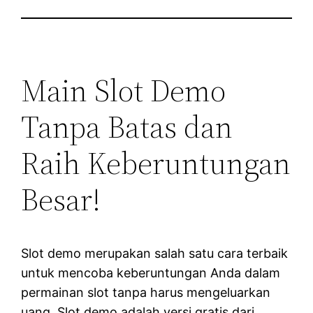
Main Slot Demo
Tanpa Batas dan
Raih Keberuntungan
Besar!
Slot demo merupakan salah satu cara terbaik
untuk mencoba keberuntungan Anda dalam
permainan slot tanpa harus mengeluarkan
uang. Slot demo adalah versi gratis dari