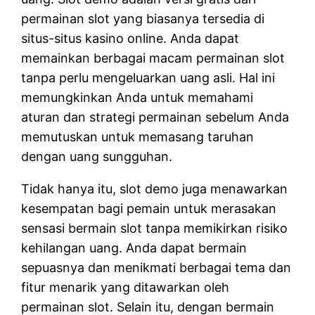
permainan slot yang biasanya tersedia di
situs-situs kasino online. Anda dapat
memainkan berbagai macam permainan slot
tanpa perlu mengeluarkan uang asli. Hal ini
memungkinkan Anda untuk memahami
aturan dan strategi permainan sebelum Anda
memutuskan untuk memasang taruhan
dengan uang sungguhan.
Tidak hanya itu, slot demo juga menawarkan
kesempatan bagi pemain untuk merasakan
sensasi bermain slot tanpa memikirkan risiko
kehilangan uang. Anda dapat bermain
sepuasnya dan menikmati berbagai tema dan
fitur menarik yang ditawarkan oleh
permainan slot. Selain itu, dengan bermain