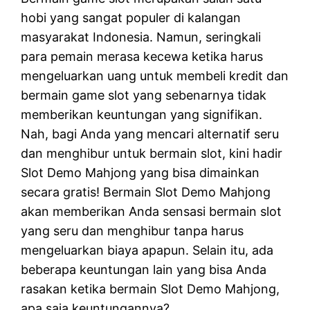
hobi yang sangat populer di kalangan
masyarakat Indonesia. Namun, seringkali
para pemain merasa kecewa ketika harus
mengeluarkan uang untuk membeli kredit dan
bermain game slot yang sebenarnya tidak
memberikan keuntungan yang signifikan.
Nah, bagi Anda yang mencari alternatif seru
dan menghibur untuk bermain slot, kini hadir
Slot Demo Mahjong yang bisa dimainkan
secara gratis! Bermain Slot Demo Mahjong
akan memberikan Anda sensasi bermain slot
yang seru dan menghibur tanpa harus
mengeluarkan biaya apapun. Selain itu, ada
beberapa keuntungan lain yang bisa Anda
rasakan ketika bermain Slot Demo Mahjong,
apa saja keuntungannya?