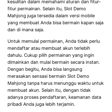
kesulitan dalam memahami aturan dan fitur-
fitur permainan. Selain itu, Slot Demo
Mahjong juga tersedia dalam versi mobile
yang membuat Anda bisa bermain kapan saja
dan di mana saja.
Untuk memulai permainan, Anda tidak perlu
mendaftar atau membuat akun terlebih
dahulu. Cukup pilih permainan yang ingin
dimainkan dan mulai bermain secara instan.
Dengan begitu, Anda bisa langsung
merasakan sensasi bermain Slot Demo
Mahjong tanpa harus menunggu waktu untuk
membuat akun. Selain itu, dengan tidak
adanya proses pendaftaran, keamanan data
pribadi Anda juga lebih terjamin.