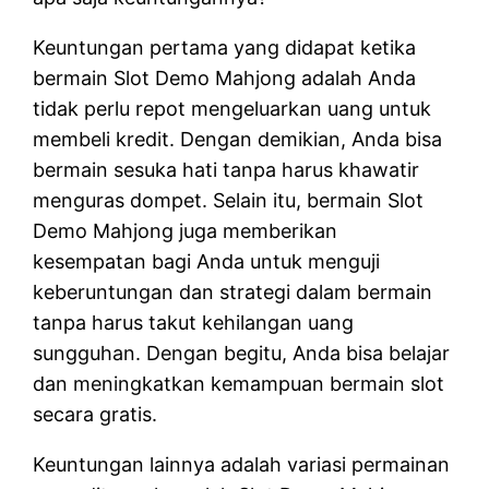
Keuntungan pertama yang didapat ketika
bermain Slot Demo Mahjong adalah Anda
tidak perlu repot mengeluarkan uang untuk
membeli kredit. Dengan demikian, Anda bisa
bermain sesuka hati tanpa harus khawatir
menguras dompet. Selain itu, bermain Slot
Demo Mahjong juga memberikan
kesempatan bagi Anda untuk menguji
keberuntungan dan strategi dalam bermain
tanpa harus takut kehilangan uang
sungguhan. Dengan begitu, Anda bisa belajar
dan meningkatkan kemampuan bermain slot
secara gratis.
Keuntungan lainnya adalah variasi permainan