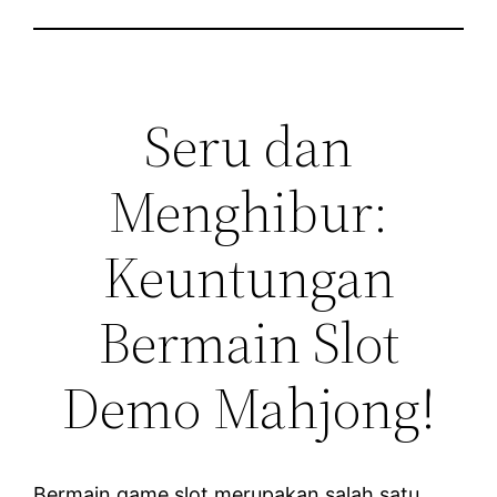
Seru dan
Menghibur:
Keuntungan
Bermain Slot
Demo Mahjong!
Bermain game slot merupakan salah satu